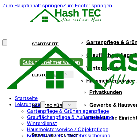
Zum Hauptinhalt springen
Zum Footer springen
Gartenpflege & Grü
STARTSEITE
Grauflächenpflege 
Subunternehmer werden
Winterdienst
LEISTUNGEN
Hausmeisterservice 
Privatkunden
Kontrollfahrten / V
Startseite
Leistungen
Gewerbe & Hausve
HASHTEC FÜR
Rückschnittarbeiten
Gartenpflege & Grünanlagenpflege
Grauflächenpflege & Außenreinigung
Öffentliche Einric
Winterdienst
Hausmeisterservice / Objektpflege
Kontrollfahrten / Verkehrssicherung
ÜBER UNS / KONTAKT