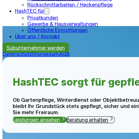
Rückschnittarbeiten / Heckenpflege
HashTEC für
Privatkunden
Gewerbe & Hausverwaltungen
Öffentliche Einrichtungen
Über uns / Kontakt
Subunternehmer werden
Datenschutz
Impressum
AGB
HashTEC sorgt für gepfl
Ob Gartenpflege, Winterdienst oder Objektbetreuu
bleibt Ihr Grundstück stets gepflegt, sicher und e
Sie mehr Freiraum.
Leistungen ansehen
Beratung erhalten